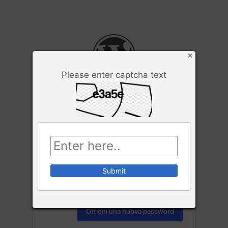
×
Please enter captcha text
Inserisci il tuo nome utente o il tuo indirizzo
email. Riceverai un'email con le istruzioni su
come reimpostare la tua password.
Nome utente o indirizzo email