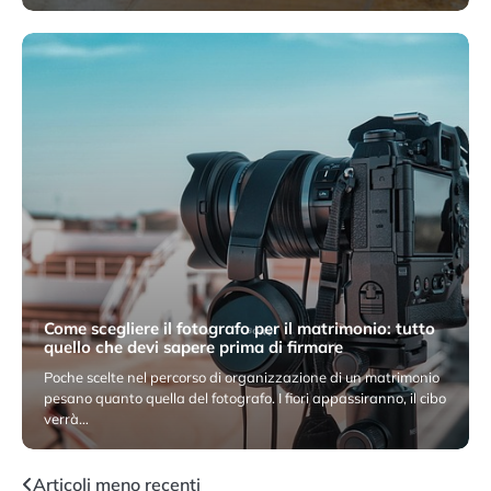
21 Aprile 2026
Come scegliere il fotografo per il matrimonio: tutto
quello che devi sapere prima di firmare
Poche scelte nel percorso di organizzazione di un matrimonio
pesano quanto quella del fotografo. I fiori appassiranno, il cibo
verrà…
16 Marzo 2026
Navigazione
Articoli meno recenti