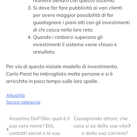
ricevere denaro con questo sistema;
Si deve far fare pubblicità ai vari clienti
per avere maggior possibilità di far
guadagnare i piani alti con gli investimenti
di chi casca nella loro rete;
Quando i rimborsi superano gli
investimenti il sistema viene chiuso e
annullato.
Per via di questo iniziale modello di investimento,
Carlo Ponzi ha imbrogliato molte persone e si è
arricchito in poco tempo sulle loro spalle.
Attualità
Senza categoria
Navigazione
Anselma Dell’Olio: qual è il
Casagrande attore: che
suo vero nome? Età,
cosa si sa della sua vita
articoli
contatti social e la sua
e della sua carriera?