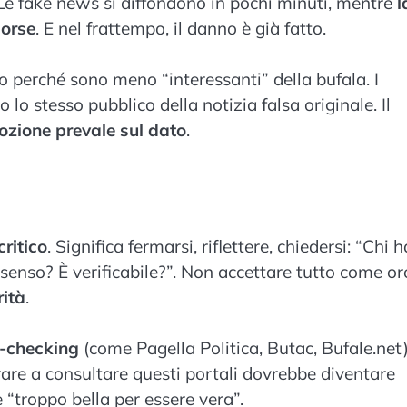
. Le fake news si diffondono in pochi minuti, mentre
l
sorse
. E nel frattempo, il danno è già fatto.
o perché sono meno “interessanti” della bufala. I
 lo stesso pubblico della notizia falsa originale. Il
ozione prevale sul dato
.
critico
. Significa fermarsi, riflettere, chiedersi: “Chi h
 senso? È verificabile?”. Non accettare tutto come or
rità
.
t-checking
(come Pagella Politica, Butac, Bufale.net)
are a consultare questi portali dovrebbe diventare
 “troppo bella per essere vera”.