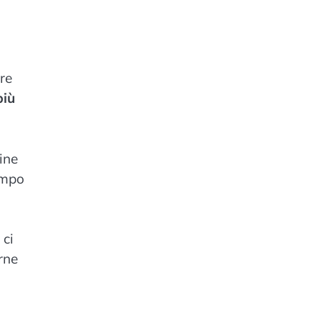
re
più
ine
empo
 ci
rne