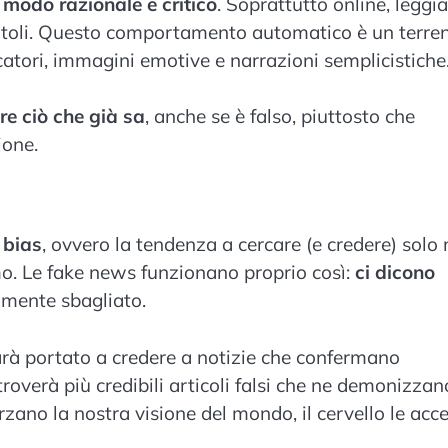
modo razionale e critico
. Soprattutto online, legg
 titoli. Questo comportamento automatico è un terre
ocatori, immagini emotive e narrazioni semplicistiche
e ciò che già sa
, anche se è falso, piuttosto che
ione.
 bias
, ovvero la tendenza a cercare (e credere) solo 
o. Le fake news funzionano proprio così:
ci dicono
amente sbagliato.
arà portato a credere a notizie che confermano
 troverà più credibili articoli falsi che ne demonizzan
zano la nostra visione del mondo, il cervello le acc