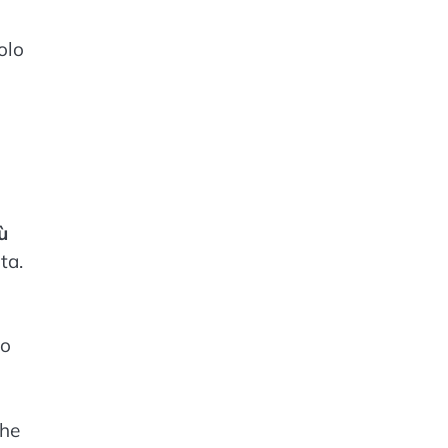
solo
ù
ta.
io
che