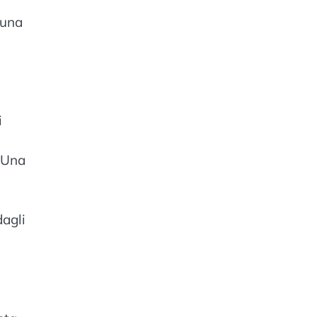
 una
i
. Una
dagli