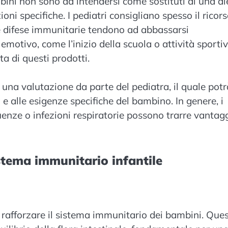
mbini non sono da intendersi come sostituti di una di
ni specifiche. I pediatri consigliano spesso il ricors
le difese immunitarie tendono ad abbassarsi
 emotivo, come l’inizio della scuola o attività sporti
a di questi prodotti.
 una valutazione da parte del pediatra, il quale potr
à e alle esigenze specifiche del bambino. In genere, i
luenze o infezioni respiratorie possono trarre vantag
sistema immunitario infantile
per rafforzare il sistema immunitario dei bambini. Ques