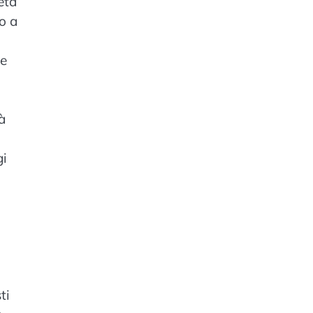
eta
o a
ve
à
gi
ti