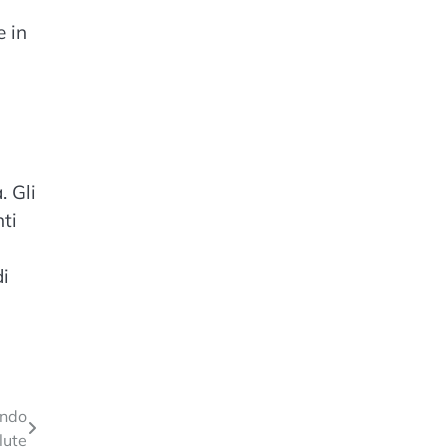
e in
. Gli
ti
di
ondo
lute