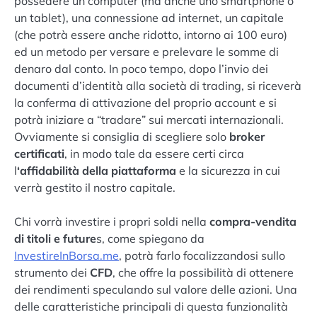
possedere un computer (ma anche uno smartphone o
un tablet), una connessione ad internet, un capitale
(che potrà essere anche ridotto, intorno ai 100 euro)
ed un metodo per versare e prelevare le somme di
denaro dal conto. In poco tempo, dopo l’invio dei
documenti d’identità alla società di trading, si riceverà
la conferma di attivazione del proprio account e si
potrà iniziare a “tradare” sui mercati internazionali.
Ovviamente si consiglia di scegliere solo
broker
certificati
, in modo tale da essere certi circa
l
‘affidabilità della piattaforma
e la sicurezza in cui
verrà gestito il nostro capitale.
Chi vorrà investire i propri soldi nella
compra-vendita
di titoli e future
s, come spiegano da
InvestireInBorsa.me
, potrà farlo focalizzandosi sullo
strumento dei
CFD
, che offre la possibilità di ottenere
dei rendimenti speculando sul valore delle azioni. Una
delle caratteristiche principali di questa funzionalità