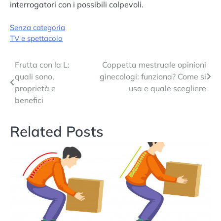
interrogatori con i possibili colpevoli.
Senza categoria
TV e spettacolo
Navigazione
Frutta con la L:
Coppetta mestruale opinioni
quali sono,
ginecologi: funziona? Come si
articoli
proprietà e
usa e quale scegliere
benefici
Related Posts