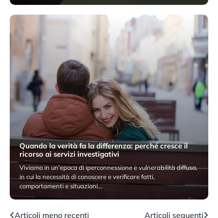
5 Novembre 2025
Quando la verità fa la differenza: perché cresce il
ricorso ai servizi investigativi
Viviamo in un’epoca di iperconnessione e vulnerabilità diffusa,
in cui la necessità di conoscere e verificare fatti,
comportamenti e situazioni…
24 Agosto 2025
Navigazione
Articoli meno recenti
Articoli seguenti