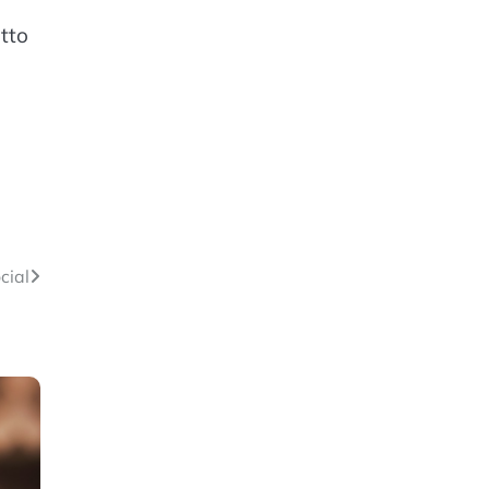
itto
cial