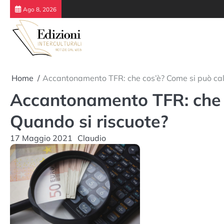
Skip
Ago 8, 2026
to
content
Home
Accantonamento TFR: che cos’è? Come si può cal
Accantonamento TFR: che c
Quando si riscuote?
17 Maggio 2021
Claudio