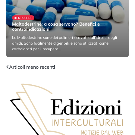
BENESSERE
Maltodestrine: a cosa servono? Benefici e
controindicazioni
Le Maltodestrine sono dei polimeri ricavati dall’idrolisi degli
amidi. Sono facilmente digeribili, e sono utilizzati come
carboidrati per il recupero…
7 Settembre 2022
Navigazione
Articoli meno recenti
articoli