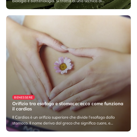
biologia e batteriologia. Si tratta di una tecnica di…
9 Febbraio 2023
BENESSERE
Orifizio tra esofago e stomaco: ecco come funziona
il cardias
Il Cardias è un orifizio superiore che divide l’esofago dallo
stomaco. Il nome deriva dal greco che significa cuore, e…
2 Febbraio 2023