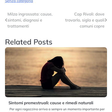
Senza categoria
Navigazione
Milza ingrossata: cause,
Cap Rivoli: dove
sintomi, diagnosi e
trovarlo, sigla e quali
articoli
trattamenti
comuni copre
Related Posts
Sintomi premestruali: cause e rimedi naturali
Per ogni ragazzina arriva a sempre un momento importante per