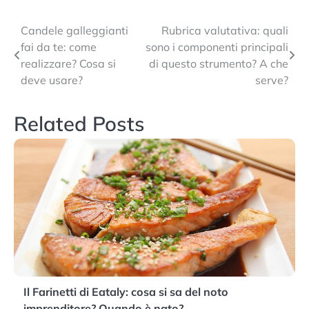
Navigazione
Candele galleggianti
Rubrica valutativa: quali
fai da te: come
sono i componenti principali
articoli
realizzare? Cosa si
di questo strumento? A che
deve usare?
serve?
Related Posts
Il Farinetti di Eataly: cosa si sa del noto
imprenditore? Quando è nato?