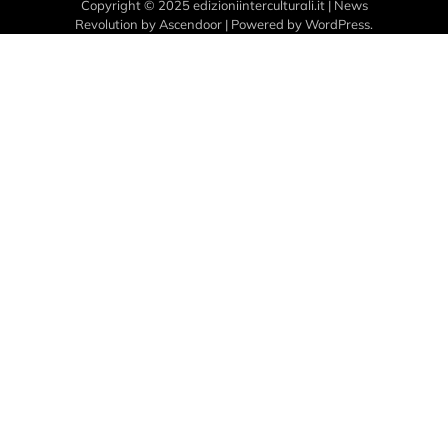
Copyright © 2025 edizioniinterculturali.it | News
Revolution by
Ascendoor
| Powered by
WordPress
.