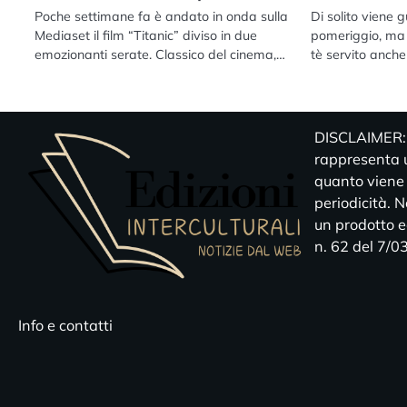
Poche settimane fa è andato in onda sulla
Di solito viene g
Mediaset il film “Titanic” diviso in due
pomeriggio, ma 
emozionanti serate. Classico del cinema,…
tè servito anch
DISCLAIMER: E
rappresenta u
quanto viene
periodicità. 
un prodotto ed
n. 62 del 7/0
Info e contatti