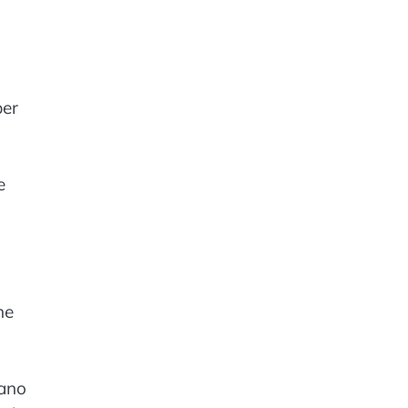
per
e
he
vano