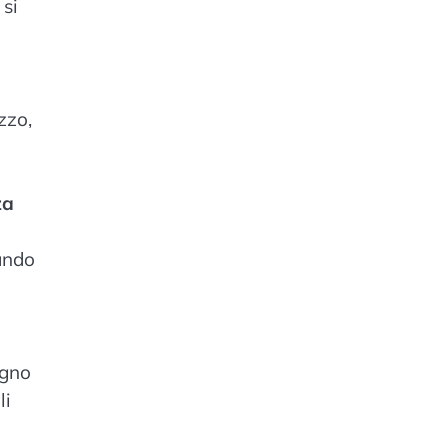
 si
zzo,
za
ando
i
ogno
li