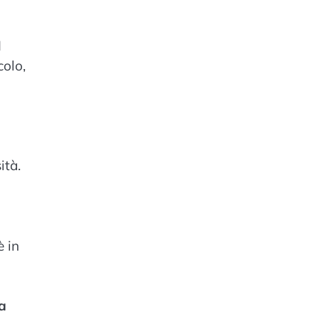
I
colo,
ità.
è in
a