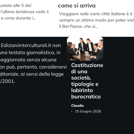
come si arriva
ustato alle 5 del
l’ultima tendenza vede il
Viaggiare nelle varie città italiane è è
e a cena durante i…
sempre un ottimo modo per poter visi
il Bel Paese, che si…
dizioniinterculturali.it non
na testata giornalistica, in
 aggiornato senza alcuna
Costituzione
Non può, pertanto, considerarsi
di una
itoriale, ai sensi della legge
società,
3/2001.
tipologie e
labirinto
burocratico
Claudio
15 Giugno 2026