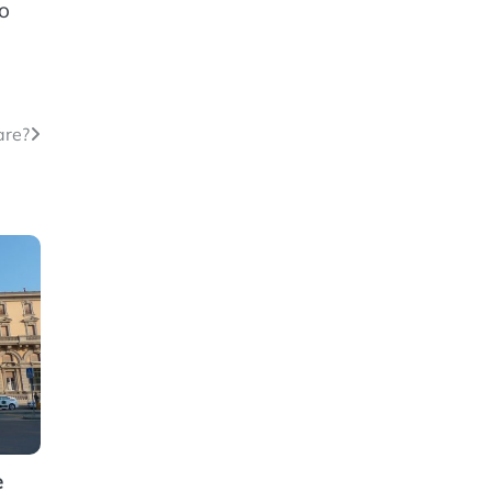
to
are?
e