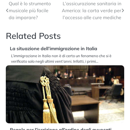
Navigazione
Qual è lo strumento
L’assicurazione sanitaria in
musicale più facile
America: la carta verde per
articoli
da imparare?
l’accesso alle cure mediche
Related Posts
La situazione dell’immigrazione in Italia
L’immigrazione in Italia non è di certo un fenomeno che si è
verificato solo negli ultimi vent’anni. Infatti, i primi…
Regole per l’iscrizione all’ordine degli avvocati