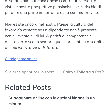
al salario diminuiscono anche i contributi versati, e
viste le nostre prospettive pensionistiche, si rischia di
perdere una parte importante della somma prevista.
Non esiste ancora nel nostro Paese la cultura del
lavoro da remoto
: se un dipendente non è presente
non si investe su di lui. A parità di competenze e
abilità verrà scelto sempre quello presente a discapito
del più
innovativo a distanza
.
Guadagnare online
Navigazione
Le erbe sprint per lo sport
Cairo e l’offerta a Rcs
articoli
Related Posts
Guadagnare online con le opzioni binarie in un
minuto