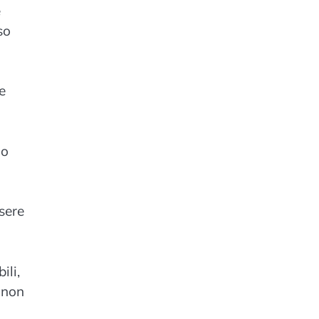
e
so
ie
 o
ssere
ili,
e non