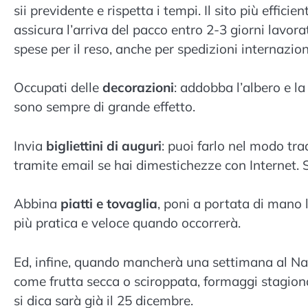
sii previdente e rispetta i tempi. Il sito più effi
assicura l’arriva del pacco entro 2-3 giorni lavorati
spese per il reso, anche per spedizioni internazion
Occupati delle
decorazioni
: addobba l’albero e la 
sono sempre di grande effetto.
Invia
bigliettini di auguri
: puoi farlo nel modo trad
tramite email se hai dimestichezze con Internet. S
Abbina
piatti e tovaglia
, poni a portata di mano l
più pratica e veloce quando occorrerà.
Ed, infine, quando mancherà una settimana al Na
come frutta secca o sciroppata, formaggi stagionati
si dica sarà già il 25 dicembre.