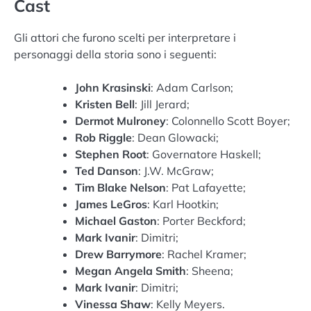
Cast
Gli attori che furono scelti per interpretare i
personaggi della storia sono i seguenti:
John Krasinski
: Adam Carlson;
Kristen Bell
: Jill Jerard;
Dermot Mulroney
: Colonnello Scott Boyer;
Rob Riggle
: Dean Glowacki;
Stephen Root
: Governatore Haskell;
Ted Danson
: J.W. McGraw;
Tim Blake Nelson
: Pat Lafayette;
James LeGros
: Karl Hootkin;
Michael Gaston
: Porter Beckford;
Mark Ivanir
: Dimitri;
Drew Barrymore
: Rachel Kramer;
Megan Angela Smith
: Sheena;
Mark Ivanir
: Dimitri;
Vinessa Shaw
: Kelly Meyers.