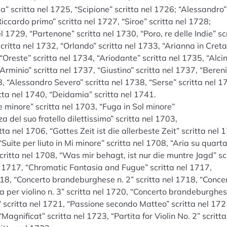
” scritta nel 1725, “Scipione” scritta nel 1726; “Alessandro”
iccardo primo” scritta nel 1727, “Siroe” scritta nel 1728;
l 1729, “Partenone” scritta nel 1730, “Poro, re delle Indie” sc
critta nel 1732, “Orlando” scritta nel 1733, “Arianna in Creta
 “Oreste” scritta nel 1734, “Ariodante” scritta nel 1735, “Alci
“Arminio” scritta nel 1737, “Giustino” scritta nel 1737, “Beren
, “Alessandro Severo” scritta nel 1738, “Serse” scritta nel 1
itta nel 1740, “Deidamia” scritta nel 1741.
e minore” scritta nel 1703, “Fuga in Sol minore”
a del suo fratello dilettissimo” scritta nel 1703,
a nel 1706, “Gottes Zeit ist die allerbeste Zeit” scritta nel 
Suite per liuto in Mi minore” scritta nel 1708, “Aria su quart
scritta nel 1708, “Was mir behagt, ist nur die muntre Jagd” sc
el 1717, “Chromatic Fantasia and Fugue” scritta nel 1717,
18, “Concerto brandeburghese n. 2” scritta nel 1718, “Conce
a per violino n. 3” scritta nel 1720, “Concerto brandeburghes
” scritta nel 1721, “Passione secondo Matteo” scritta nel 172
Magnificat” scritta nel 1723, “Partita for Violin No. 2” scritta