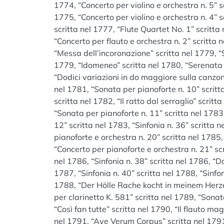
1774, “Concerto per violino e orchestra n. 5” sc
1775, “Concerto per violino e orchestra n. 4” 
scritta nel 1777, “Flute Quartet No. 1” scritta
“Concerto per flauto e orchestra n. 2” scritta 
“Messa dell’incoronazione” scritta nel 1779, “S
1779, “Idomeneo” scritta nel 1780, “Serenata n
“Dodici variazioni in do maggiore sulla canzon
nel 1781, “Sonata per pianoforte n. 10” scritt
scritta nel 1782, “Il ratto dal serraglio” scrit
“Sonata per pianoforte n. 11” scritta nel 1783
12” scritta nel 1783, “Sinfonia n. 36” scritta 
pianoforte e orchestra n. 20” scritta nel 1785,
“Concerto per pianoforte e orchestra n. 21” scr
nel 1786, “Sinfonia n. 38” scritta nel 1786, “D
1787, “Sinfonia n. 40” scritta nel 1788, “Sinfon
1788, “Der Hölle Rache kocht in meinem Herzen”
per clarinetto K. 581” scritta nel 1789, “Sonat
“Così fan tutte” scritta nel 1790, “Il flauto ma
nel 1791, “Ave Verum Corpus” scritta nel 1791