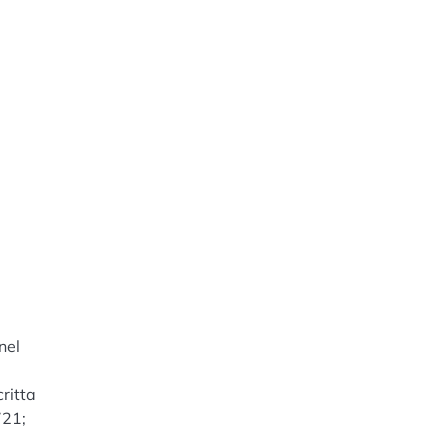
nel
;
critta
721;
l