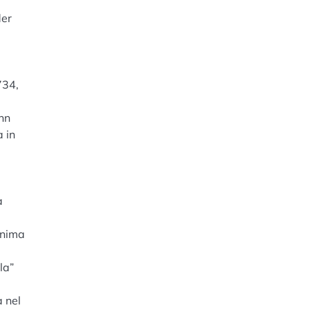
der
734,
ann
 in
a
anima
la”
a nel