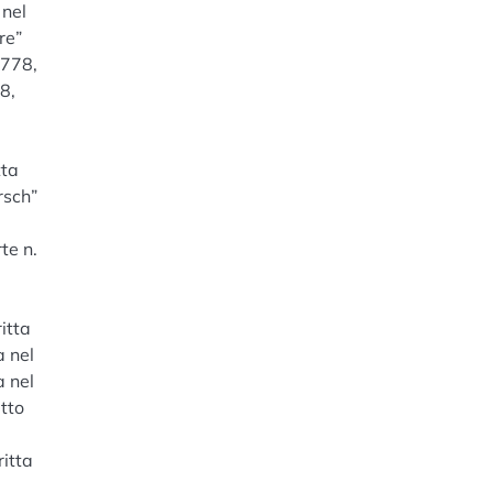
 nel
re”
1778,
8,
tta
rsch”
te n.
itta
a nel
a nel
tto
ritta