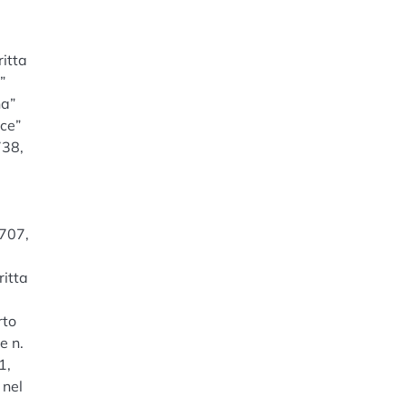
ritta
”
na”
ice”
738,
1707,
a
ritta
rto
e n.
1,
 nel