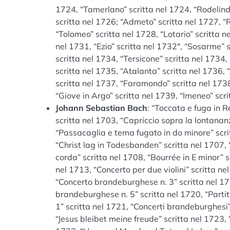
1724, “Tamerlano” scritta nel 1724, “Rodelinda
scritta nel 1726; “Admeto” scritta nel 1727, “R
“Tolomeo” scritta nel 1728, “Lotario” scritta ne
nel 1731, “Ezio” scritta nel 1732″, “Sosarme” s
scritta nel 1734, “Tersicone” scritta nel 1734,
scritta nel 1735, “Atalanta” scritta nel 1736, 
scritta nel 1737, “Faramondo” scritta nel 1738
“Giove in Argo” scritta nel 1739, “Imeneo” scr
Johann Sebastian Bach
: “Toccata e fuga in R
scritta nel 1703, “Capriccio sopra la lontananz
“Passacaglia e tema fugato in do minore” scritt
“Christ lag in Todesbanden” scritta nel 1707, “
corda” scritta nel 1708, “Bourrée in E minor” 
nel 1713, “Concerto per due violini” scritta n
“Concerto brandeburghese n. 3” scritta nel 17
brandeburghese n. 5” scritta nel 1720, “Partit
1” scritta nel 1721, “Concerti brandeburghesi
“Jesus bleibet meine freude” scritta nel 1723, “