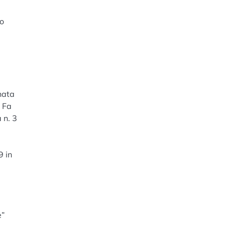
Do
onata
n Fa
 n. 3
9 in
e”