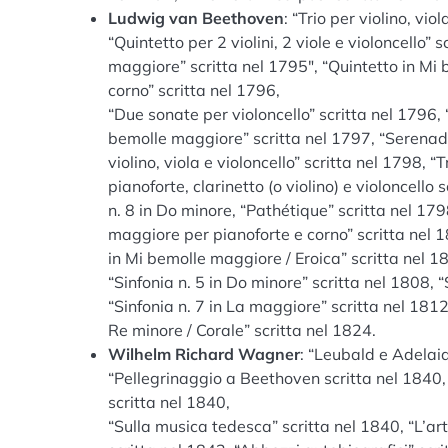
Ludwig van Beethoven
: “Trio per violino, vi
“Quintetto per 2 violini, 2 viole e violoncello”
maggiore” scritta nel 1795″, “Quintetto in Mi 
corno” scritta nel 1796,
“Due sonate per violoncello” scritta nel 1796,
bemolle maggiore” scritta nel 1797, “Serenade p
violino, viola e violoncello” scritta nel 1798, 
pianoforte, clarinetto (o violino) e violoncello
n. 8 in Do minore, “Pathétique” scritta nel 17
maggiore per pianoforte e corno” scritta nel 18
in Mi bemolle maggiore / Eroica” scritta nel 18
“Sinfonia n. 5 in Do minore” scritta nel 1808, 
“Sinfonia n. 7 in La maggiore” scritta nel 1812,
Re minore / Corale” scritta nel 1824.
Wilhelm Richard Wagner
: “Leubald e Adelaid
“Pellegrinaggio a Beethoven scritta nel 1840, “
scritta nel 1840,
“Sulla musica tedesca” scritta nel 1840, “L’art