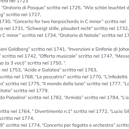
itta nel 1723
 “Oratorio di Pasqua” scritta nel 1725, “Wie schön leuchtet 
g” scritta nel 1727,
 1730, “Concerto for two harpsichords in C minor” scritta nel
 nel 1731, “Schweigt stille, plaudert nicht” scritta nel 1732,
in C minor” scritta nel 1734, “Oratorio di Natale” scritta nel 1
ioni Goldberg” scritta nel 1741, “Invenzioni e Sinfonie di Joh
scritta nel 1742, “Offerta musicale” scritta nel 1747, “Messa
 (a 3 voci)” scritta nel 1750, “.
ta nel 1753, “Acide e Galatea” scritta nel 1763,
critta nel 1768, “Le pescatrici” scritta nel 1770, “L’infedeltà
o” scritta nel 1775, “Il mondo della luna” scritta nel 1777, “L
itata” scritta nel 1779,
do Paladino” scritta nel 1782, “Armida” scritta nel 1784, “L’
scritta nel 1764, ” Divertimento n.1″ scritta nel 1772, “Lucio Sil
scritta nel 1774,
29” scritta nel 1774, “Concerto per fagotto e orchestra” scritt