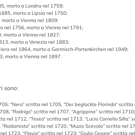
685, morto a Londra nel 1759;
 1685, morto a Lipsia nel 1750;
, morto a Vienna nel 1809;
go nel 1756, morto a Vienna nel 1791;
0, morto a Vienna nel 1827;
 1813, morto a Venezia nel 1883;
viera nel 1864, morto a Garmisch-Partenkirchen nel 1949;
, morto a Vienna nel 1897.
ri sono:
1705; “Nero” scritta nel 1705, “Der beglückte Florindo” scritta 
08, “Rodrigo” scritta nel 1707, “Agrippina” scritta nel 1710
tta nel 1712, “Teseo” scritta nel 1713, “Lucio Cornelio Silla” s
, “Radamisto” scritta nel 1720, “Muzio Scevola” scritta nel 1
nel 1723, “Flavio” scritta nel 1723; “Giulio Cesare” scritta ne