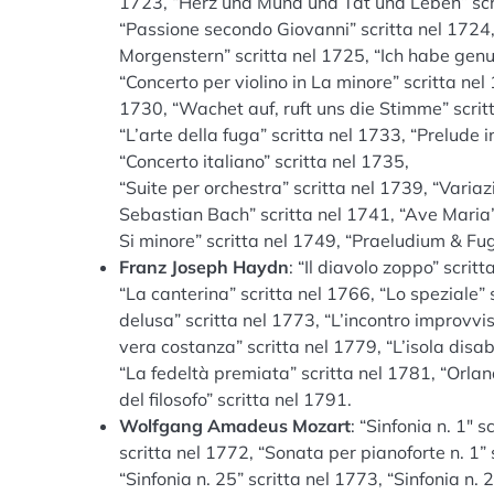
1723, “Herz und Mund und Tat und Leben” scr
“Passione secondo Giovanni” scritta nel 1724,
Morgenstern” scritta nel 1725, “Ich habe genu
“Concerto per violino in La minore” scritta nel
1730, “Wachet auf, ruft uns die Stimme” scritta
“L’arte della fuga” scritta nel 1733, “Prelude 
“Concerto italiano” scritta nel 1735,
“Suite per orchestra” scritta nel 1739, “Variaz
Sebastian Bach” scritta nel 1741, “Ave Maria” 
Si minore” scritta nel 1749, “Praeludium & Fuga
Franz Joseph Haydn
: “Il diavolo zoppo” scrit
“La canterina” scritta nel 1766, “Lo speziale” s
delusa” scritta nel 1773, “L’incontro improvvis
vera costanza” scritta nel 1779, “L’isola disab
“La fedeltà premiata” scritta nel 1781, “Orlan
del filosofo” scritta nel 1791.
Wolfgang Amadeus Mozart
: “Sinfonia n. 1″ 
scritta nel 1772, “Sonata per pianoforte n. 1” 
“Sinfonia n. 25” scritta nel 1773, “Sinfonia n. 