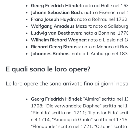
Georg Friedrich Händel
: nato ad Halle nel 1
Johann Sebastian Bach
: nato a Eisenach nel
Franz Joseph Haydn
: nato a Rohrau nel 1732
Wolfgang Amadeus Mozart
: nato a Salisbur
Ludwig van Beethoven
: nato a Bonn nel 177
Wilhelm Richard Wagner
: nato a Lipsia nel
Richard Georg Strauss
: nato a Monaco di Ba
Johannes Brahms
: nato ad Amburgo nel 1833
E quali sono le loro opere?
Le loro opere che sono arrivate fino ai giorni nost
Georg Friedrich Händel
: “Almira” scritta nel 
1708; “Die verwandelte Daphne” scritta nel 17
“Rinaldo” scritta nel 1711; “Il pastor Fido” scri
nel 1714, “Amadigi di Gaula” scritta nel 1715
“Floridande” scritta nel 1721, “Ottone” scritta 