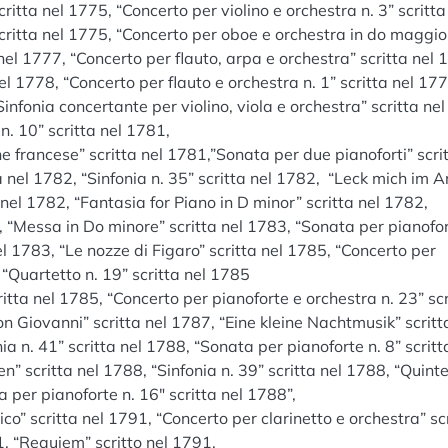
ritta nel 1775, “Concerto per violino e orchestra n. 3” scritta
scritta nel 1775, “Concerto per oboe e orchestra in do maggio
 nel 1777, “Concerto per flauto, arpa e orchestra” scritta nel 
nel 1778, “Concerto per flauto e orchestra n. 1” scritta nel 177
infonia concertante per violino, viola e orchestra” scritta nel
. 10” scritta nel 1781,
e francese” scritta nel 1781,”Sonata per due pianoforti” scri
a nel 1782, “Sinfonia n. 35” scritta nel 1782, “Leck mich im A
ta nel 1782, “Fantasia for Piano in D minor” scritta nel 1782,
, “Messa in Do minore” scritta nel 1783, “Sonata per pianofor
nel 1783, “Le nozze di Figaro” scritta nel 1785, “Concerto per
 “Quartetto n. 19” scritta nel 1785
itta nel 1785, “Concerto per pianoforte e orchestra n. 23” scr
on Giovanni” scritta nel 1787, “Eine kleine Nachtmusik” scritt
ia n. 41” scritta nel 1788, “Sonata per pianoforte n. 8” scritt
 scritta nel 1788, “Sinfonia n. 39” scritta nel 1788, “Quinte
a per pianoforte n. 16″ scritta nel 1788”,
gico” scritta nel 1791, “Concerto per clarinetto e orchestra” sc
, “Requiem” scritto nel 1791.