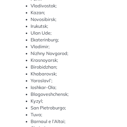
Vladivostok;
Kazan;
Novosibirsk;
Irukutsk;
Ulan Ude;
Ekaterinburg;
Vladimir;
Nizhny Novgorod;
Krasnoyarsk;
Birobidzhan;
Khabarovsk;
Yaroslavl’;
Ioshkar-Ola;
Blagoveshchensk;
Kyzyl;
San Pietroburgo;
Tuva;
Barnaul e l’Altai;